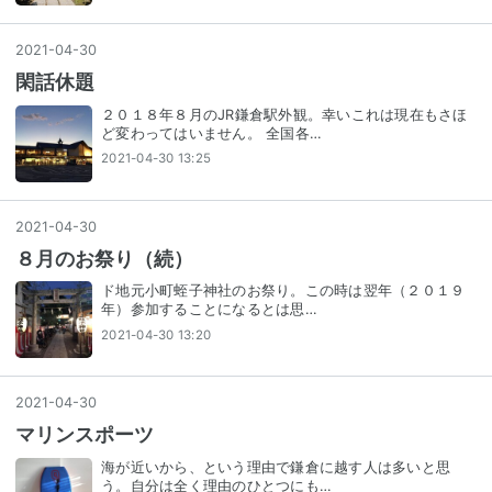
2021
-
04
-
30
閑話休題
２０１８年８月のJR鎌倉駅外観。幸いこれは現在もさほ
ど変わってはいません。 全国各…
2021-04-30 13:25
2021
-
04
-
30
８月のお祭り（続）
ド地元小町蛭子神社のお祭り。この時は翌年（２０１９
年）参加することになるとは思…
2021-04-30 13:20
2021
-
04
-
30
マリンスポーツ
海が近いから、という理由で鎌倉に越す人は多いと思
う。自分は全く理由のひとつにも…