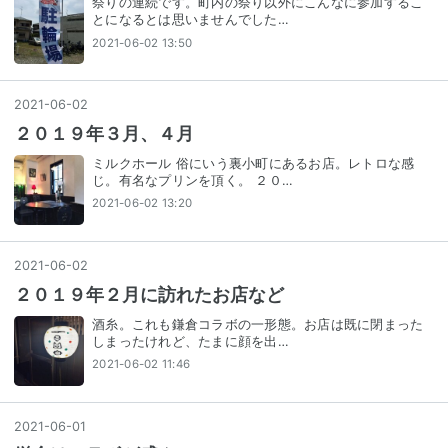
祭りの連続です。町内の祭り以外にこんなに参加するこ
とになるとは思いませんでした…
2021-06-02 13:50
2021
-
06
-
02
２０１９年３月、４月
ミルクホール 俗にいう裏小町にあるお店。レトロな感
じ。有名なプリンを頂く。 ２０…
2021-06-02 13:20
2021
-
06
-
02
２０１９年２月に訪れたお店など
酒糸。これも鎌倉コラボの一形態。お店は既に閉まった
しまったけれど、たまに顔を出…
2021-06-02 11:46
2021
-
06
-
01