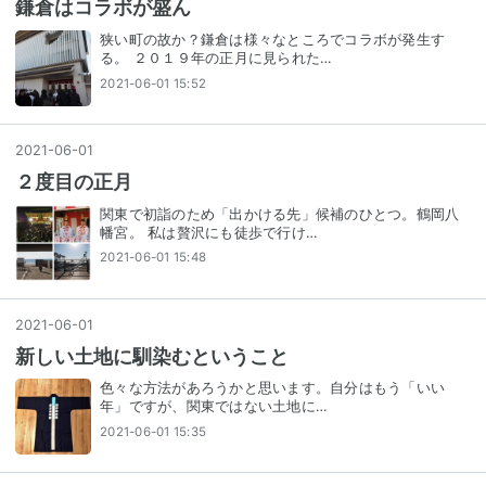
鎌倉はコラボが盛ん
狭い町の故か？鎌倉は様々なところでコラボが発生す
る。 ２０１９年の正月に見られた…
2021-06-01 15:52
2021
-
06
-
01
２度目の正月
関東で初詣のため「出かける先」候補のひとつ。鶴岡八
幡宮。 私は贅沢にも徒歩で行け…
2021-06-01 15:48
2021
-
06
-
01
新しい土地に馴染むということ
色々な方法があろうかと思います。自分はもう「いい
年」ですが、関東ではない土地に…
2021-06-01 15:35