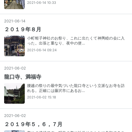
2021-06-14 10:33
2021
-
06
-
14
２０１９年８月
小町蛭子神社のお祭り、これに出たくて神輿睦の会に入
った。出張と重なり、夜中の便…
2021-06-14 09:24
2021
-
06
-
02
龍口寺、満福寺
腰越の祭りの最中気づいた龍口寺という立派なお寺を訪
れる。正確には藤沢市にあるお…
2021-06-02 15:18
2021
-
06
-
02
２０１９年５，６，７月