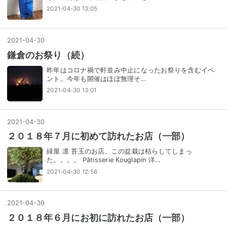
2021-04-30 13:05
2021
-
04
-
30
鎌倉のお祭り（続）
昨年はコロナ禍で軒並み中止になったお祭りを含むイベ
ント。今年も開催はほぼ無理そ…
2021-04-30 13:01
2021
-
04
-
30
２０１８年７月に初めて訪れたお店（一部）
緑屋 凛 苔玉のお店。この盆栽は枯らしてしまっ
た。。。。 Pâtisserie Kouglapin 洋…
2021-04-30 12:56
2021
-
04
-
30
２０１８年６月にお初に訪れたお店（一部）